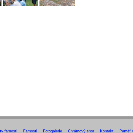
ty farnosti
Farnosti
Fotogalerie
Chrámový sbor
Kontakt
Paměť v