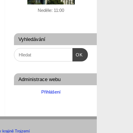
Neděle:
11:00
Vyhledávání
OK
Administrace webu
Přihlášení
 krajině Trojzemí