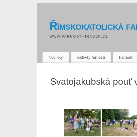
Římskokatolická f
WWW.FARNOST-HRADEK.CZ
Novinky
Aktivity farnosti
Farnosti
Svatojakubská pouť 