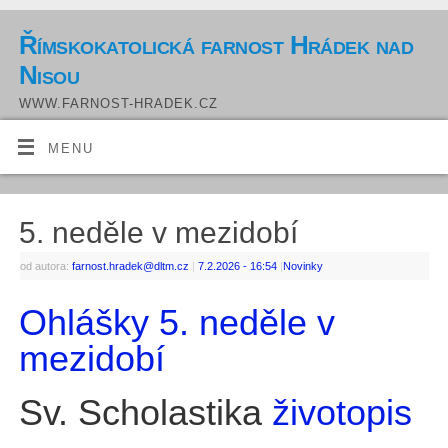
Římskokatolická farnost Hrádek nad
Nisou
WWW.FARNOST-HRADEK.CZ
MENU
5. neděle v mezidobí
od autora:
farnost.hradek@dltm.cz
|
7.2.2026
- 16:54
|
Novinky
Ohlášky 5. neděle v
mezidobí
Sv. Scholastika
životopis