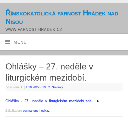
Římskokatolická farnost Hrádek nad
Nisou
WWW.FARNOST-HRADEK.CZ
MENU
Ohlášky – 27. neděle v
liturgickém mezidobí.
od autora:
J.
|
1.10.2022
- 19:52
|
Novinky
Ohlášky_-_27__neděle_v_liturgickém_mezidobí zde …►
Záložka pro
permanentní odkaz
.